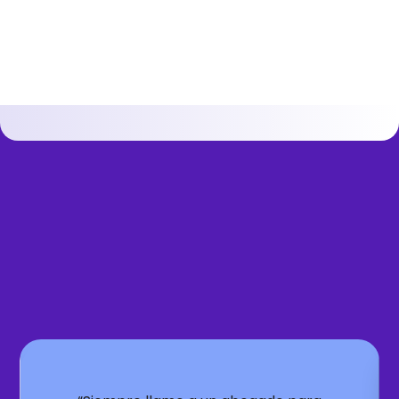
ingresa aquí
¿Qué dicen de Nosotros? 🗣️
Testimonios