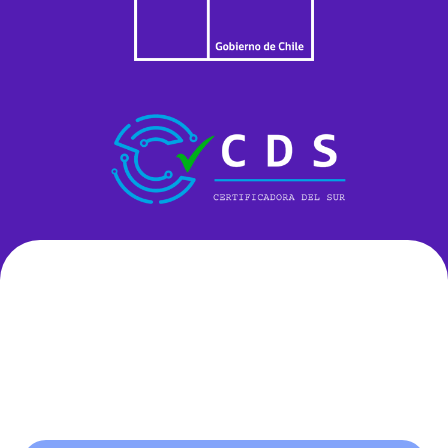
¿Qué dicen de Nosotros? 🗣️
Testimonios